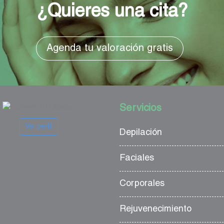
¿Quieres una cita?
Agenda tu valoración gratis
Servicios
Ver perfil
Depilación
Faciales
Corporales
Rejuvenecimiento