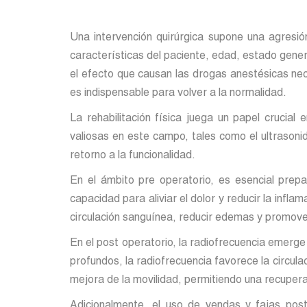
Una intervención quirúrgica supone una agresió
características del paciente, edad, estado gener
el efecto que causan las drogas anestésicas nec
es indispensable para volver a la normalidad.
La rehabilitación física juega un papel crucia
valiosas en este campo, tales como el ultrasonido
retorno a la funcionalidad.
En el ámbito pre operatorio, es esencial prepa
capacidad para aliviar el dolor y reducir la inf
circulación sanguínea, reducir edemas y promover
En el post operatorio, la radiofrecuencia emerge 
profundos, la radiofrecuencia favorece la circulac
mejora de la movilidad, permitiendo una recupera
Adicionalmente, el uso de vendas y fajas post