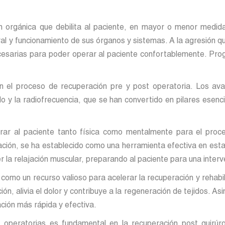
n orgánica que debilita al paciente, en mayor o menor medida
al y funcionamiento de sus órganos y sistemas. A la agresión qu
esarias para poder operar al paciente confortablemente. Prog
l en el proceso de recuperación pre y post operatoria. Los av
 y la radiofrecuencia, que se han convertido en pilares esencia
rar al paciente tanto física como mentalmente para el proced
lamación, se ha establecido como una herramienta efectiva en est
 la relajación muscular, preparando al paciente para una interv
como un recurso valioso para acelerar la recuperación y rehabili
ión, alivia el dolor y contribuye a la regeneración de tejidos. As
ción más rápida y efectiva.
 operatorias es fundamental en la recuperación post quirúrg