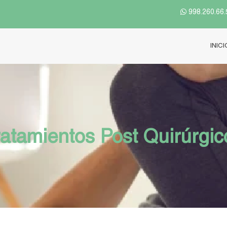
998.260.66.
INICI
ratamientos Post Quirúrgic