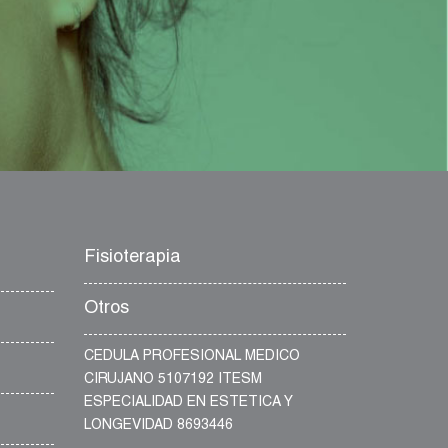
Fisioterapia
Otros
CEDULA PROFESIONAL MEDICO
CIRUJANO 5107192 ITESM
ESPECIALIDAD EN ESTETICA Y
LONGEVIDAD 8693446