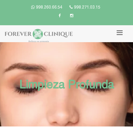
998.260.66.54
998.271.03.15
Limpieza Profunda